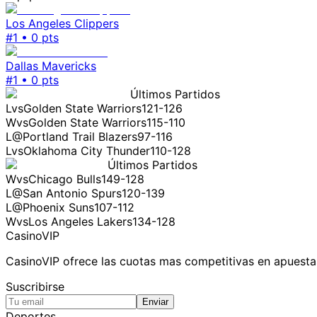
Los Angeles Clippers
#
1
•
0
pts
Dallas Mavericks
#
1
•
0
pts
Últimos Partidos
L
vs
Golden State Warriors
121-126
W
vs
Golden State Warriors
115-110
L
@
Portland Trail Blazers
97-116
L
vs
Oklahoma City Thunder
110-128
Últimos Partidos
W
vs
Chicago Bulls
149-128
L
@
San Antonio Spurs
120-139
L
@
Phoenix Suns
107-112
W
vs
Los Angeles Lakers
134-128
CasinoVIP
CasinoVIP ofrece las cuotas mas competitivas en apuestas
Suscribirse
Enviar
Deportes