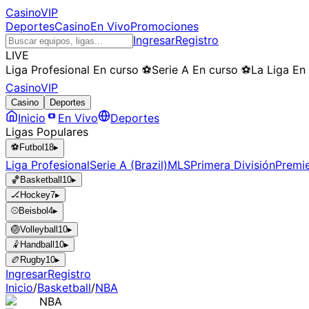
CasinoVIP
Deportes
Casino
En Vivo
Promociones
Ingresar
Registro
LIVE
Liga Profesional
En curso
⚽
Serie A
En curso
⚽
La Liga
En
CasinoVIP
Casino
Deportes
Inicio
En Vivo
Deportes
Ligas Populares
⚽
Futbol
18
▸
Liga Profesional
Serie A (Brazil)
MLS
Primera División
Premi
🏀
Basketball
10
▸
🏒
Hockey
7
▸
⚾
Beisbol
4
▸
🏐
Volleyball
10
▸
🤾
Handball
10
▸
🏉
Rugby
10
▸
Ingresar
Registro
Inicio
/
Basketball
/
NBA
NBA