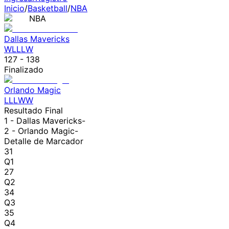
Inicio
/
Basketball
/
NBA
NBA
Dallas Mavericks
W
L
L
L
W
127
-
138
Finalizado
Orlando Magic
L
L
L
W
W
Resultado Final
1 -
Dallas Mavericks
-
2 -
Orlando Magic
-
Detalle de Marcador
31
Q1
27
Q2
34
Q3
35
Q4