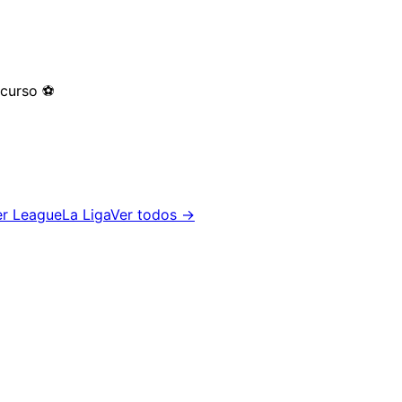
 curso
⚽
er League
La Liga
Ver todos →