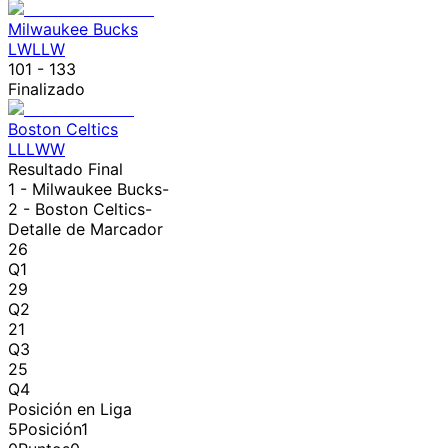
Milwaukee Bucks
L
W
L
L
W
101
-
133
Finalizado
Boston Celtics
L
L
L
W
W
Resultado Final
1 -
Milwaukee Bucks
-
2 -
Boston Celtics
-
Detalle de Marcador
26
Q1
29
Q2
21
Q3
25
Q4
Posición en Liga
5
Posición
1