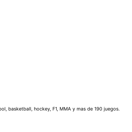
ol, basketball, hockey, F1, MMA y mas de 190 juegos.