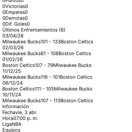
0
Puntos
0
0
Victorias
0
0
Empates
0
0
Derrotas
0
0
Dif. Goles
0
Últimos Enfrentamientos (
6
)
03/04/26
Milwaukee Bucks
101
-
133
Boston Celtics
02/03/26
Milwaukee Bucks
81
-
108
Boston Celtics
01/02/26
Boston Celtics
107
-
79
Milwaukee Bucks
11/12/25
Milwaukee Bucks
116
-
101
Boston Celtics
06/12/24
Boston Celtics
111
-
105
Milwaukee Bucks
10/11/24
Milwaukee Bucks
107
-
113
Boston Celtics
Información
Fecha
vie, 3 abr.
Hora
07:00 p. m.
Liga
NBA
Equipos