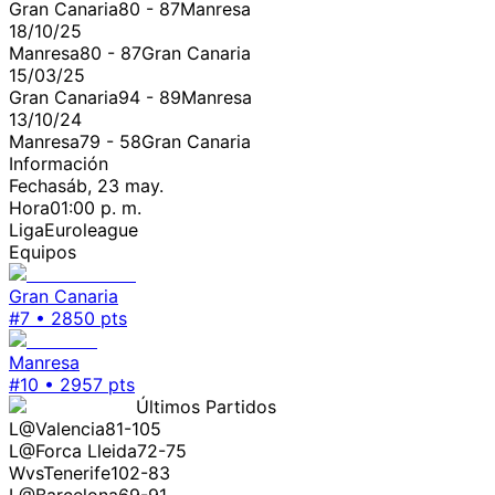
Gran Canaria
80
-
87
Manresa
18/10/25
Manresa
80
-
87
Gran Canaria
15/03/25
Gran Canaria
94
-
89
Manresa
13/10/24
Manresa
79
-
58
Gran Canaria
Información
Fecha
sáb, 23 may.
Hora
01:00 p. m.
Liga
Euroleague
Equipos
Gran Canaria
#
7
•
2850
pts
Manresa
#
10
•
2957
pts
Últimos Partidos
L
@
Valencia
81-105
L
@
Forca Lleida
72-75
W
vs
Tenerife
102-83