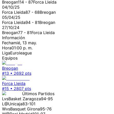
Breogan
114
-
87
Forca Lleida
04/10/25
Forca Lleida
87
-
68
Breogan
05/04/25
Forca Lleida
94
-
81
Breogan
27/10/24
Breogan
77
-
81
Forca Lleida
Información
Fecha
mié, 13 may.
Hora
01:00 p. m.
Liga
Euroleague
Equipos
Breogan
#
13
•
2692
pts
Forca Lleida
#
15
•
2807
pts
Últimos Partidos
L
vs
Basket Zaragoza
94-95
L
@
Unicaja
83-101
W
vs
Basquet Girona
95-76