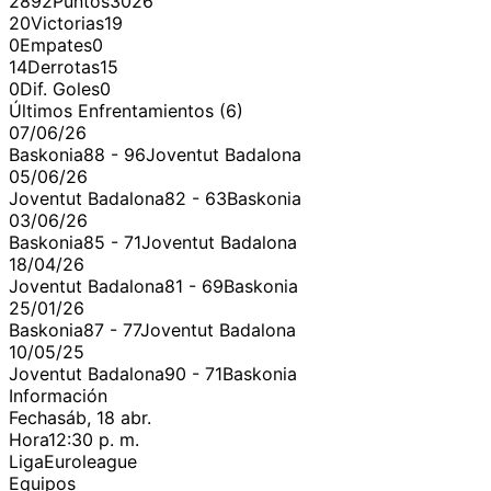
2892
Puntos
3026
20
Victorias
19
0
Empates
0
14
Derrotas
15
0
Dif. Goles
0
Últimos Enfrentamientos (
6
)
07/06/26
Baskonia
88
-
96
Joventut Badalona
05/06/26
Joventut Badalona
82
-
63
Baskonia
03/06/26
Baskonia
85
-
71
Joventut Badalona
18/04/26
Joventut Badalona
81
-
69
Baskonia
25/01/26
Baskonia
87
-
77
Joventut Badalona
10/05/25
Joventut Badalona
90
-
71
Baskonia
Información
Fecha
sáb, 18 abr.
Hora
12:30 p. m.
Liga
Euroleague
Equipos