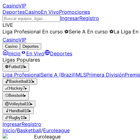
CasinoVIP
Deportes
Casino
En Vivo
Promociones
Ingresar
Registro
LIVE
Liga Profesional
En curso
⚽
Serie A
En curso
⚽
La Liga
En
CasinoVIP
Casino
Deportes
Inicio
En Vivo
Deportes
Ligas Populares
⚽
Futbol
18
▸
Liga Profesional
Serie A (Brazil)
MLS
Primera División
Premi
🏀
Basketball
10
▸
🏒
Hockey
7
▸
⚾
Beisbol
4
▸
🏐
Volleyball
10
▸
🤾
Handball
10
▸
🏉
Rugby
10
▸
Ingresar
Registro
Inicio
/
Basketball
/
Euroleague
Euroleague