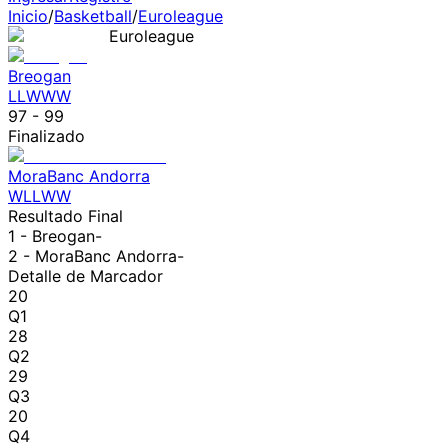
Inicio
/
Basketball
/
Euroleague
Euroleague
Breogan
L
L
W
W
W
97
-
99
Finalizado
MoraBanc Andorra
W
L
L
W
W
Resultado Final
1 -
Breogan
-
2 -
MoraBanc Andorra
-
Detalle de Marcador
20
Q1
28
Q2
29
Q3
20
Q4