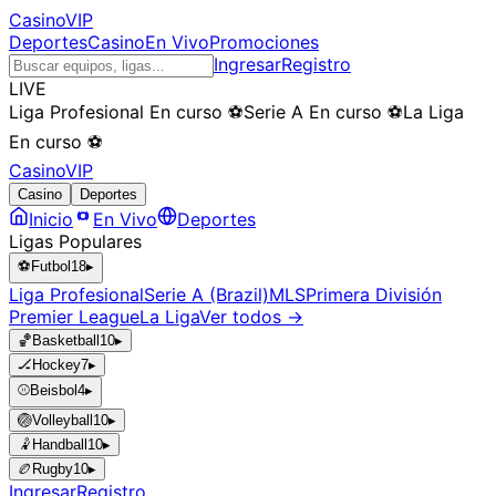
CasinoVIP
Deportes
Casino
En Vivo
Promociones
Ingresar
Registro
LIVE
Liga Profesional
En curso
⚽
Serie A
En curso
⚽
La Liga
En curso
⚽
CasinoVIP
Casino
Deportes
Inicio
En Vivo
Deportes
Ligas Populares
⚽
Futbol
18
▸
Liga Profesional
Serie A (Brazil)
MLS
Primera División
Premier League
La Liga
Ver todos →
🏀
Basketball
10
▸
🏒
Hockey
7
▸
⚾
Beisbol
4
▸
🏐
Volleyball
10
▸
🤾
Handball
10
▸
🏉
Rugby
10
▸
Ingresar
Registro