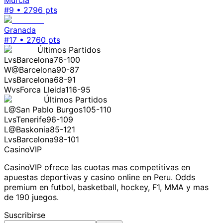
Murcia
#
9
•
2796
pts
Granada
#
17
•
2760
pts
Últimos Partidos
L
vs
Barcelona
76-100
W
@
Barcelona
90-87
L
vs
Barcelona
68-91
W
vs
Forca Lleida
116-95
Últimos Partidos
L
@
San Pablo Burgos
105-110
L
vs
Tenerife
96-109
L
@
Baskonia
85-121
L
vs
Barcelona
98-101
CasinoVIP
CasinoVIP ofrece las cuotas mas competitivas en
apuestas deportivas y casino online en Peru. Odds
premium en futbol, basketball, hockey, F1, MMA y mas
de 190 juegos.
Suscribirse