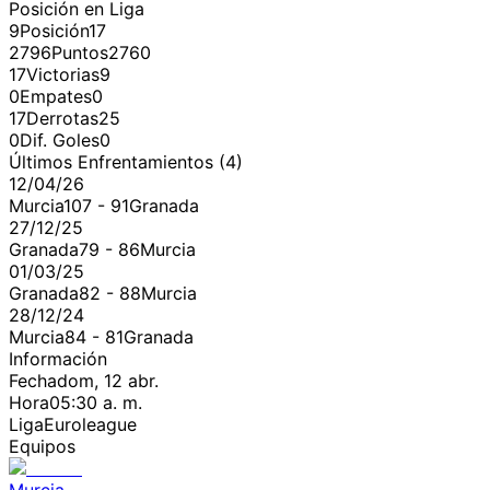
Posición en Liga
9
Posición
17
2796
Puntos
2760
17
Victorias
9
0
Empates
0
17
Derrotas
25
0
Dif. Goles
0
Últimos Enfrentamientos (
4
)
12/04/26
Murcia
107
-
91
Granada
27/12/25
Granada
79
-
86
Murcia
01/03/25
Granada
82
-
88
Murcia
28/12/24
Murcia
84
-
81
Granada
Información
Fecha
dom, 12 abr.
Hora
05:30 a. m.
Liga
Euroleague
Equipos