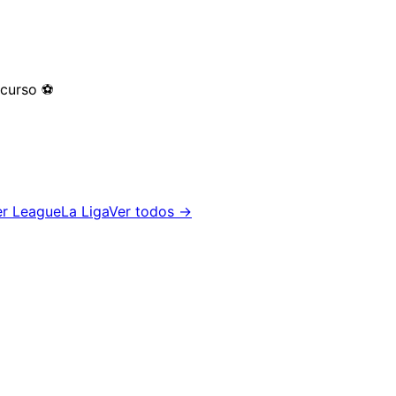
 curso
⚽
er League
La Liga
Ver todos →