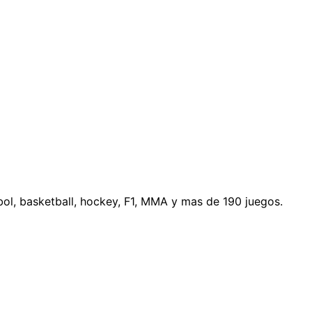
ol, basketball, hockey, F1, MMA y mas de 190 juegos.