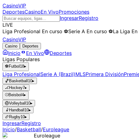
CasinoVIP
Deportes
Casino
En Vivo
Promociones
Ingresar
Registro
LIVE
Liga Profesional
En curso
⚽
Serie A
En curso
⚽
La Liga
En
CasinoVIP
Casino
Deportes
Inicio
En Vivo
Deportes
Ligas Populares
⚽
Futbol
18
▸
Liga Profesional
Serie A (Brazil)
MLS
Primera División
Premi
🏀
Basketball
10
▸
🏒
Hockey
7
▸
⚾
Beisbol
4
▸
🏐
Volleyball
10
▸
🤾
Handball
10
▸
🏉
Rugby
10
▸
Ingresar
Registro
Inicio
/
Basketball
/
Euroleague
Euroleague