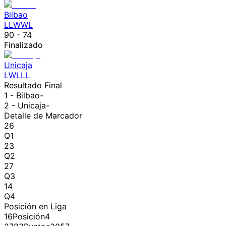
Bilbao
L
L
W
W
L
90
-
74
Finalizado
Unicaja
L
W
L
L
L
Resultado Final
1 -
Bilbao
-
2 -
Unicaja
-
Detalle de Marcador
26
Q1
23
Q2
27
Q3
14
Q4
Posición en Liga
16
Posición
4