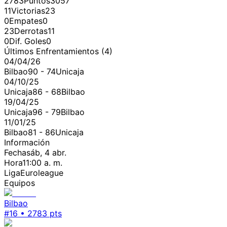
2783
Puntos
3057
11
Victorias
23
0
Empates
0
23
Derrotas
11
0
Dif. Goles
0
Últimos Enfrentamientos (
4
)
04/04/26
Bilbao
90
-
74
Unicaja
04/10/25
Unicaja
86
-
68
Bilbao
19/04/25
Unicaja
96
-
79
Bilbao
11/01/25
Bilbao
81
-
86
Unicaja
Información
Fecha
sáb, 4 abr.
Hora
11:00 a. m.
Liga
Euroleague
Equipos
Bilbao
#
16
•
2783
pts