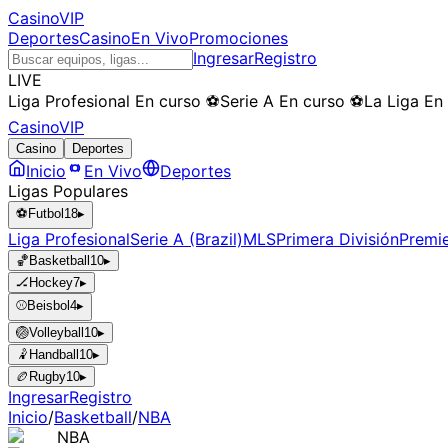
CasinoVIP
Deportes
Casino
En Vivo
Promociones
Ingresar
Registro
LIVE
Liga Profesional
En curso
⚽
Serie A
En curso
⚽
La Liga
En
CasinoVIP
Casino
Deportes
Inicio
En Vivo
Deportes
Ligas Populares
⚽
Futbol
18
▸
Liga Profesional
Serie A (Brazil)
MLS
Primera División
Premi
🏀
Basketball
10
▸
🏒
Hockey
7
▸
⚾
Beisbol
4
▸
🏐
Volleyball
10
▸
🤾
Handball
10
▸
🏉
Rugby
10
▸
Ingresar
Registro
Inicio
/
Basketball
/
NBA
NBA