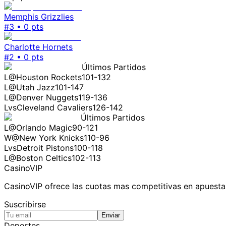
Memphis Grizzlies
#
3
•
0
pts
Charlotte Hornets
#
2
•
0
pts
Últimos Partidos
L
@
Houston Rockets
101-132
L
@
Utah Jazz
101-147
L
@
Denver Nuggets
119-136
L
vs
Cleveland Cavaliers
126-142
Últimos Partidos
L
@
Orlando Magic
90-121
W
@
New York Knicks
110-96
L
vs
Detroit Pistons
100-118
L
@
Boston Celtics
102-113
CasinoVIP
CasinoVIP ofrece las cuotas mas competitivas en apuestas
Suscribirse
Enviar
Deportes