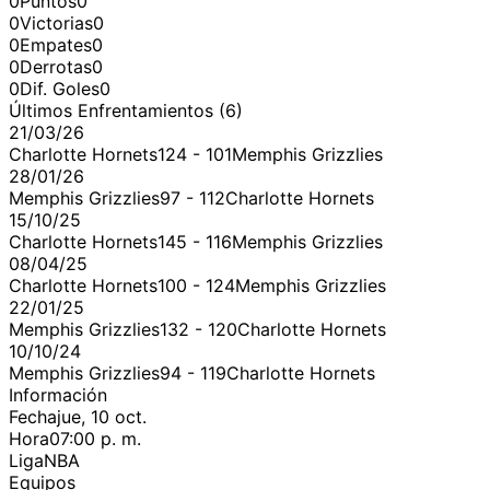
0
Puntos
0
0
Victorias
0
0
Empates
0
0
Derrotas
0
0
Dif. Goles
0
Últimos Enfrentamientos (
6
)
21/03/26
Charlotte Hornets
124
-
101
Memphis Grizzlies
28/01/26
Memphis Grizzlies
97
-
112
Charlotte Hornets
15/10/25
Charlotte Hornets
145
-
116
Memphis Grizzlies
08/04/25
Charlotte Hornets
100
-
124
Memphis Grizzlies
22/01/25
Memphis Grizzlies
132
-
120
Charlotte Hornets
10/10/24
Memphis Grizzlies
94
-
119
Charlotte Hornets
Información
Fecha
jue, 10 oct.
Hora
07:00 p. m.
Liga
NBA
Equipos