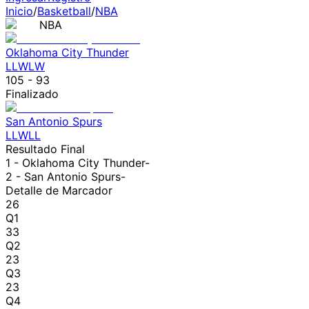
Inicio
/
Basketball
/
NBA
NBA
Oklahoma City Thunder
L
L
W
L
W
105
-
93
Finalizado
San Antonio Spurs
L
L
W
L
L
Resultado Final
1 -
Oklahoma City Thunder
-
2 -
San Antonio Spurs
-
Detalle de Marcador
26
Q1
33
Q2
23
Q3
23
Q4