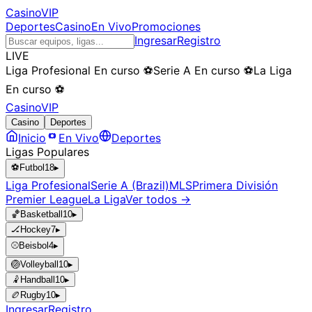
CasinoVIP
Deportes
Casino
En Vivo
Promociones
Ingresar
Registro
LIVE
Liga Profesional
En curso
⚽
Serie A
En curso
⚽
La Liga
En curso
⚽
CasinoVIP
Casino
Deportes
Inicio
En Vivo
Deportes
Ligas Populares
⚽
Futbol
18
▸
Liga Profesional
Serie A (Brazil)
MLS
Primera División
Premier League
La Liga
Ver todos →
🏀
Basketball
10
▸
🏒
Hockey
7
▸
⚾
Beisbol
4
▸
🏐
Volleyball
10
▸
🤾
Handball
10
▸
🏉
Rugby
10
▸
Ingresar
Registro