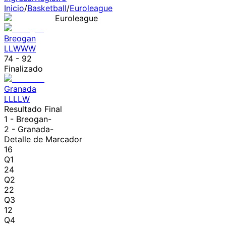
Inicio
/
Basketball
/
Euroleague
Euroleague
Breogan
L
L
W
W
W
74
-
92
Finalizado
Granada
L
L
L
L
W
Resultado Final
1 -
Breogan
-
2 -
Granada
-
Detalle de Marcador
16
Q1
24
Q2
22
Q3
12
Q4