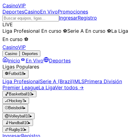
CasinoVIP
Deportes
Casino
En Vivo
Promociones
Ingresar
Registro
LIVE
Liga Profesional
En curso
⚽
Serie A
En curso
⚽
La Liga
En curso
⚽
CasinoVIP
Casino
Deportes
Inicio
En Vivo
Deportes
Ligas Populares
⚽
Futbol
18
▸
Liga Profesional
Serie A (Brazil)
MLS
Primera División
Premier League
La Liga
Ver todos →
🏀
Basketball
10
▸
🏒
Hockey
7
▸
⚾
Beisbol
4
▸
🏐
Volleyball
10
▸
🤾
Handball
10
▸
🏉
Rugby
10
▸
Ingresar
Registro