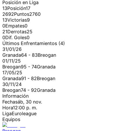
Posición en Liga
13
Posición
17
2692
Puntos
2760
13
Victorias
9
0
Empates
0
21
Derrotas
25
0
Dif. Goles
0
Últimos Enfrentamientos (
4
)
31/01/26
Granada
64
-
83
Breogan
01/11/25
Breogan
95
-
74
Granada
17/05/25
Granada
91
-
82
Breogan
30/11/24
Breogan
74
-
92
Granada
Información
Fecha
sáb, 30 nov.
Hora
12:00 p. m.
Liga
Euroleague
Equipos