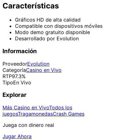
Características
Gráficos HD de alta calidad
Compatible con dispositivos móviles
Modo demo gratuito disponible
Desarrollado por
Evolution
Información
Proveedor
Evolution
Categoría
Casino en Vivo
RTP
97.3
%
Tipo
En Vivo
Explorar
Más
Casino en Vivo
Todos los
juegos
Tragamonedas
Crash Games
Juega con dinero real
Jugar Ahora