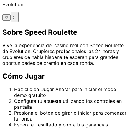
Evolution
♡
⛶
Sobre
Speed Roulette
Vive la experiencia del casino real con Speed Roulette
de Evolution. Crupieres profesionales las 24 horas y
crupieres de habla hispana te esperan para grandes
oportunidades de premio en cada ronda.
Cómo Jugar
Haz clic en "Jugar Ahora" para iniciar el modo
demo gratuito
Configura tu apuesta utilizando los controles en
pantalla
Presiona el botón de girar o iniciar para comenzar
la ronda
Espera el resultado y cobra tus ganancias