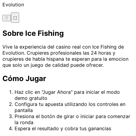
Evolution
♡
⛶
Sobre
Ice Fishing
Vive la experiencia del casino real con Ice Fishing de
Evolution. Crupieres profesionales las 24 horas y
crupieres de habla hispana te esperan para la emocion
que solo un juego de calidad puede ofrecer.
Cómo Jugar
Haz clic en "Jugar Ahora" para iniciar el modo
demo gratuito
Configura tu apuesta utilizando los controles en
pantalla
Presiona el botón de girar o iniciar para comenzar
la ronda
Espera el resultado y cobra tus ganancias