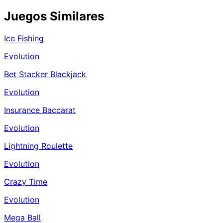
Juegos Similares
Ice Fishing
Evolution
Bet Stacker Blackjack
Evolution
Insurance Baccarat
Evolution
Lightning Roulette
Evolution
Crazy Time
Evolution
Mega Ball