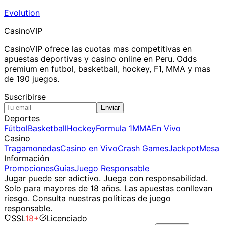
Evolution
CasinoVIP
CasinoVIP ofrece las cuotas mas competitivas en
apuestas deportivas y casino online en Peru. Odds
premium en futbol, basketball, hockey, F1, MMA y mas
de 190 juegos.
Suscribirse
Enviar
Deportes
Fútbol
Basketball
Hockey
Formula 1
MMA
En Vivo
Casino
Tragamonedas
Casino en Vivo
Crash Games
Jackpot
Mesa
Información
Promociones
Guías
Juego Responsable
Jugar puede ser adictivo. Juega con responsabilidad.
Solo para mayores de 18 años. Las apuestas conllevan
riesgo. Consulta nuestras políticas de
juego
responsable
.
SSL
18+
Licenciado