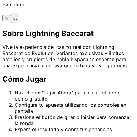
Evolution
♡
⛶
Sobre
Lightning Baccarat
Vive la experiencia del casino real con Lightning
Baccarat de Evolution. Variantes exclusivas y limites
amplios y crupieres de habla hispana te esperan para
una experiencia inmersiva que te hara volver por mas.
Cómo Jugar
Haz clic en "Jugar Ahora" para iniciar el modo
demo gratuito
Configura tu apuesta utilizando los controles en
pantalla
Presiona el botón de girar o iniciar para comenzar
la ronda
Espera el resultado y cobra tus ganancias