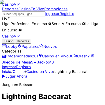
CasinoVIP
Deportes
Casino
En Vivo
Promociones
Ingresar
Registro
LIVE
Liga Profesional
En curso
⚽
Serie A
En curso
⚽
La Liga
En curso
⚽
CasinoVIP
Casino
Deportes
Lobby
Populares
Nuevos
Categorías
🎰
Tragamonedas
201
🎥
Casino en Vivo
30
🚀
Crash
21
🃏
Juegos de Mesa
5
💎
Jackpot
8
Ingresar
Registro
Inicio
/
Casino
/
Casino en Vivo
/
Lightning Baccarat
▶
Jugar Ahora
Juega en
Betsson
Lightning Baccarat