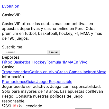
Evolution
CasinoVIP
CasinoVIP ofrece las cuotas mas competitivas en
apuestas deportivas y casino online en Peru. Odds
premium en futbol, basketball, hockey, F1, MMA y mas
de 190 juegos.
Suscribirse
Enviar
Deportes
Fútbol
Basketball
Hockey
Formula 1
MMA
En Vivo
Casino
Tragamonedas
Casino en Vivo
Crash Games
Jackpot
Mesa
Información
Promociones
Guías
Juego Responsable
Jugar puede ser adictivo. Juega con responsabilidad.
Solo para mayores de 18 años. Las apuestas conllevan
riesgo. Consulta nuestras políticas de
juego
responsable
.
SSL
18+
Licenciado