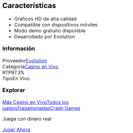
Características
Gráficos HD de alta calidad
Compatible con dispositivos móviles
Modo demo gratuito disponible
Desarrollado por
Evolution
Información
Proveedor
Evolution
Categoría
Casino en Vivo
RTP
97.3
%
Tipo
En Vivo
Explorar
Más
Casino en Vivo
Todos los
juegos
Tragamonedas
Crash Games
Juega con dinero real
Jugar Ahora