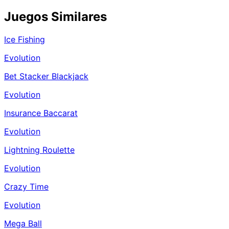
Juegos Similares
Ice Fishing
Evolution
Bet Stacker Blackjack
Evolution
Insurance Baccarat
Evolution
Lightning Roulette
Evolution
Crazy Time
Evolution
Mega Ball