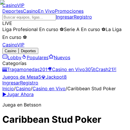
CasinoVIP
Deportes
Casino
En Vivo
Promociones
Ingresar
Registro
LIVE
Liga Profesional
En curso
⚽
Serie A
En curso
⚽
La Liga
En curso
⚽
CasinoVIP
Casino
Deportes
Lobby
Populares
Nuevos
Categorías
🎰
Tragamonedas
201
🎥
Casino en Vivo
30
🚀
Crash
21
🃏
Juegos de Mesa
5
💎
Jackpot
8
Ingresar
Registro
Inicio
/
Casino
/
Casino en Vivo
/
Caribbean Stud Poker
▶
Jugar Ahora
Juega en
Betsson
Caribbean Stud Poker