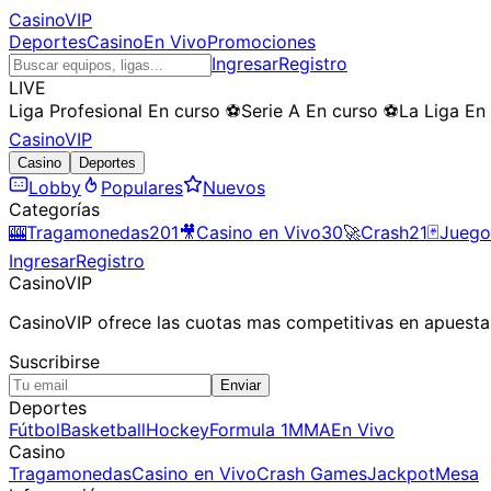
CasinoVIP
Deportes
Casino
En Vivo
Promociones
Ingresar
Registro
LIVE
Liga Profesional
En curso
⚽
Serie A
En curso
⚽
La Liga
En
CasinoVIP
Casino
Deportes
Lobby
Populares
Nuevos
Categorías
🎰
Tragamonedas
201
🎥
Casino en Vivo
30
🚀
Crash
21
🃏
Juego
Ingresar
Registro
CasinoVIP
CasinoVIP ofrece las cuotas mas competitivas en apuestas
Suscribirse
Enviar
Deportes
Fútbol
Basketball
Hockey
Formula 1
MMA
En Vivo
Casino
Tragamonedas
Casino en Vivo
Crash Games
Jackpot
Mesa