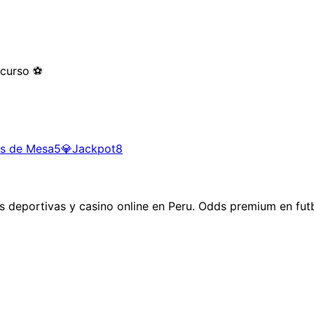
 curso
⚽
s de Mesa
5
💎
Jackpot
8
 deportivas y casino online en Peru. Odds premium en futb