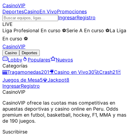
CasinoVIP
Deportes
Casino
En Vivo
Promociones
Ingresar
Registro
LIVE
Liga Profesional
En curso
⚽
Serie A
En curso
⚽
La Liga
En curso
⚽
CasinoVIP
Casino
Deportes
Lobby
Populares
Nuevos
Categorías
🎰
Tragamonedas
201
🎥
Casino en Vivo
30
🚀
Crash
21
🃏
Juegos de Mesa
5
💎
Jackpot
8
Ingresar
Registro
CasinoVIP
CasinoVIP ofrece las cuotas mas competitivas en
apuestas deportivas y casino online en Peru. Odds
premium en futbol, basketball, hockey, F1, MMA y mas
de 190 juegos.
Suscribirse