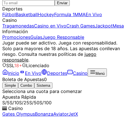
Enviar
Deportes
Fútbol
Basketball
Hockey
Formula 1
MMA
En Vivo
Casino
Tragamonedas
Casino en Vivo
Crash Games
Jackpot
Mesa
Información
Promociones
Guías
Juego Responsable
Jugar puede ser adictivo. Juega con responsabilidad.
Solo para mayores de 18 años. Las apuestas conllevan
riesgo. Consulta nuestras políticas de
juego
responsable
.
SSL
18+
Licenciado
Inicio
En Vivo
Deportes
Casino
Menú
Boleta de Apuestas
0
Simple
Combo
Sistema
Selecciona una cuota para comenzar
Apuesta Rápida
S/5
S/10
S/25
S/50
S/100
🎰 Casino
Gates Olympus
Bonanza
Aviator
JetX