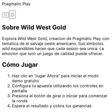
Pragmatic Play
♡
⛶
Sobre
Wild West Gold
Explora Wild West Gold, creacion de Pragmatic Play con
tematica de el salvaje oeste americano. Sus simbolos
wild expandibles hacen que cada sesion sea unica. La
emocion que solo un juego de calidad puede ofrecer.
Cómo Jugar
Haz clic en "Jugar Ahora" para iniciar el modo
demo gratuito
Configura tu apuesta utilizando los controles en
pantalla
Presiona el botón de girar o iniciar para comenzar
la ronda
Espera el resultado y cobra tus ganancias