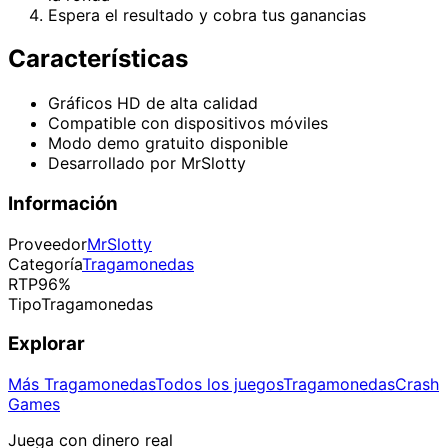
Espera el resultado y cobra tus ganancias
Características
Gráficos HD de alta calidad
Compatible con dispositivos móviles
Modo demo gratuito disponible
Desarrollado por
MrSlotty
Información
Proveedor
MrSlotty
Categoría
Tragamonedas
RTP
96
%
Tipo
Tragamonedas
Explorar
Más
Tragamonedas
Todos los juegos
Tragamonedas
Crash
Games
Juega con dinero real