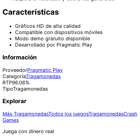
Características
Gráficos HD de alta calidad
Compatible con dispositivos móviles
Modo demo gratuito disponible
Desarrollado por
Pragmatic Play
Información
Proveedor
Pragmatic Play
Categoría
Tragamonedas
RTP
96.06
%
Tipo
Tragamonedas
Explorar
Más
Tragamonedas
Todos los juegos
Tragamonedas
Crash
Games
Juega con dinero real