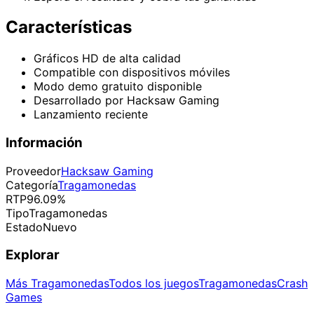
Características
Gráficos HD de alta calidad
Compatible con dispositivos móviles
Modo demo gratuito disponible
Desarrollado por
Hacksaw Gaming
Lanzamiento reciente
Información
Proveedor
Hacksaw Gaming
Categoría
Tragamonedas
RTP
96.09
%
Tipo
Tragamonedas
Estado
Nuevo
Explorar
Más
Tragamonedas
Todos los juegos
Tragamonedas
Crash
Games