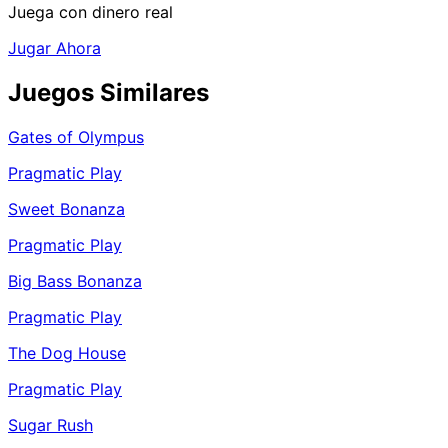
Juega con dinero real
Jugar Ahora
Juegos Similares
Gates of Olympus
Pragmatic Play
Sweet Bonanza
Pragmatic Play
Big Bass Bonanza
Pragmatic Play
The Dog House
Pragmatic Play
Sugar Rush