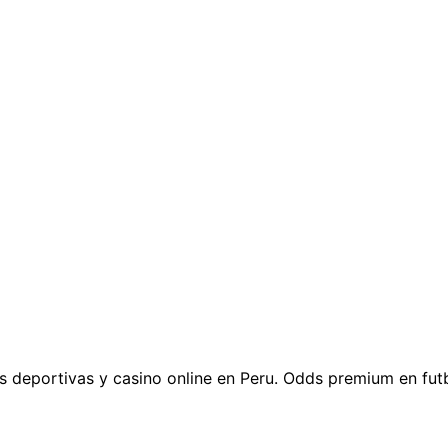
 deportivas y casino online en Peru. Odds premium en futb