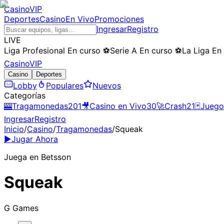
CasinoVIP
Deportes
Casino
En Vivo
Promociones
Ingresar
Registro
LIVE
Liga Profesional
En curso
⚽
Serie A
En curso
⚽
La Liga
En
CasinoVIP
Casino
Deportes
Lobby
Populares
Nuevos
Categorías
🎰
Tragamonedas
201
🎥
Casino en Vivo
30
🚀
Crash
21
🃏
Juego
Ingresar
Registro
Inicio
/
Casino
/
Tragamonedas
/
Squeak
▶
Jugar Ahora
Juega en
Betsson
Squeak
G Games