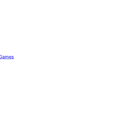
 Games