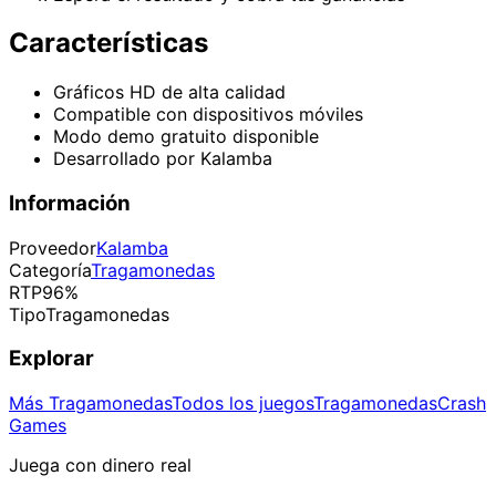
Características
Gráficos HD de alta calidad
Compatible con dispositivos móviles
Modo demo gratuito disponible
Desarrollado por
Kalamba
Información
Proveedor
Kalamba
Categoría
Tragamonedas
RTP
96
%
Tipo
Tragamonedas
Explorar
Más
Tragamonedas
Todos los juegos
Tragamonedas
Crash
Games
Juega con dinero real