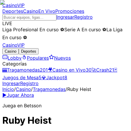
CasinoVIP
Deportes
Casino
En Vivo
Promociones
Ingresar
Registro
LIVE
Liga Profesional
En curso
⚽
Serie A
En curso
⚽
La Liga
En curso
⚽
CasinoVIP
Casino
Deportes
Lobby
Populares
Nuevos
Categorías
🎰
Tragamonedas
201
🎥
Casino en Vivo
30
🚀
Crash
21
🃏
Juegos de Mesa
5
💎
Jackpot
8
Ingresar
Registro
Inicio
/
Casino
/
Tragamonedas
/
Ruby Heist
▶
Jugar Ahora
Juega en
Betsson
Ruby Heist