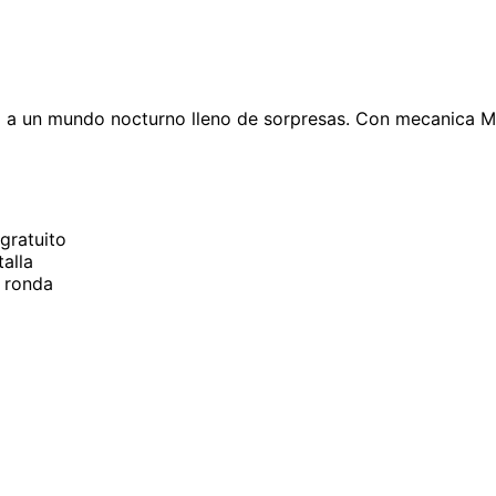
eva a un mundo nocturno lleno de sorpresas. Con mecanica 
gratuito
alla
a ronda