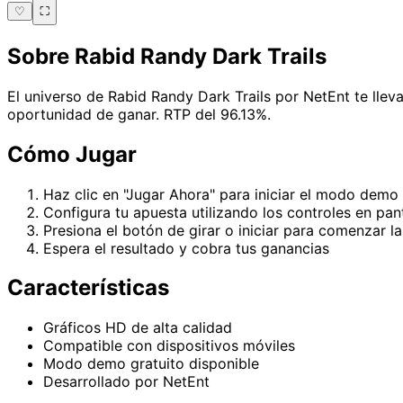
♡
⛶
Sobre
Rabid Randy Dark Trails
El universo de Rabid Randy Dark Trails por NetEnt te ll
oportunidad de ganar. RTP del 96.13%.
Cómo Jugar
Haz clic en "Jugar Ahora" para iniciar el modo demo 
Configura tu apuesta utilizando los controles en pant
Presiona el botón de girar o iniciar para comenzar l
Espera el resultado y cobra tus ganancias
Características
Gráficos HD de alta calidad
Compatible con dispositivos móviles
Modo demo gratuito disponible
Desarrollado por
NetEnt