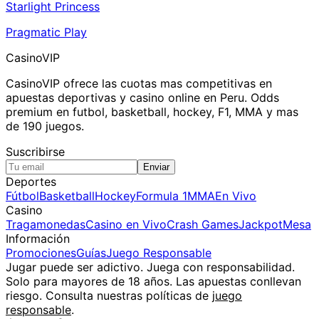
Starlight Princess
Pragmatic Play
CasinoVIP
CasinoVIP ofrece las cuotas mas competitivas en
apuestas deportivas y casino online en Peru. Odds
premium en futbol, basketball, hockey, F1, MMA y mas
de 190 juegos.
Suscribirse
Enviar
Deportes
Fútbol
Basketball
Hockey
Formula 1
MMA
En Vivo
Casino
Tragamonedas
Casino en Vivo
Crash Games
Jackpot
Mesa
Información
Promociones
Guías
Juego Responsable
Jugar puede ser adictivo. Juega con responsabilidad.
Solo para mayores de 18 años. Las apuestas conllevan
riesgo. Consulta nuestras políticas de
juego
responsable
.