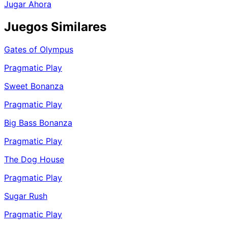
Jugar Ahora
Juegos Similares
Gates of Olympus
Pragmatic Play
Sweet Bonanza
Pragmatic Play
Big Bass Bonanza
Pragmatic Play
The Dog House
Pragmatic Play
Sugar Rush
Pragmatic Play