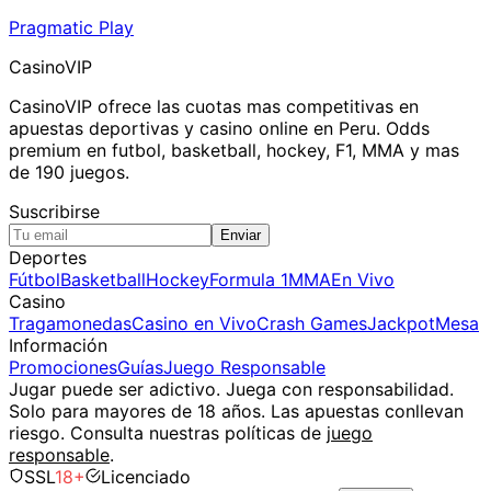
Pragmatic Play
CasinoVIP
CasinoVIP ofrece las cuotas mas competitivas en
apuestas deportivas y casino online en Peru. Odds
premium en futbol, basketball, hockey, F1, MMA y mas
de 190 juegos.
Suscribirse
Enviar
Deportes
Fútbol
Basketball
Hockey
Formula 1
MMA
En Vivo
Casino
Tragamonedas
Casino en Vivo
Crash Games
Jackpot
Mesa
Información
Promociones
Guías
Juego Responsable
Jugar puede ser adictivo. Juega con responsabilidad.
Solo para mayores de 18 años. Las apuestas conllevan
riesgo. Consulta nuestras políticas de
juego
responsable
.
SSL
18+
Licenciado