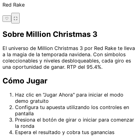
Red Rake
♡
⛶
Sobre
Million Christmas 3
El universo de Million Christmas 3 por Red Rake te lleva
a la magia de la temporada navidena. Con simbolos
coleccionables y niveles desbloqueables, cada giro es
una oportunidad de ganar. RTP del 95.4%.
Cómo Jugar
Haz clic en "Jugar Ahora" para iniciar el modo
demo gratuito
Configura tu apuesta utilizando los controles en
pantalla
Presiona el botón de girar o iniciar para comenzar
la ronda
Espera el resultado y cobra tus ganancias