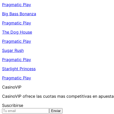
Pragmatic Play
Big Bass Bonanza
Pragmatic Play
The Dog House
Pragmatic Play
Sugar Rush
Pragmatic Play
Starlight Princess
Pragmatic Play
CasinoVIP
CasinoVIP ofrece las cuotas mas competitivas en apuestas
Suscribirse
Enviar