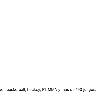
ol, basketball, hockey, F1, MMA y mas de 190 juegos.