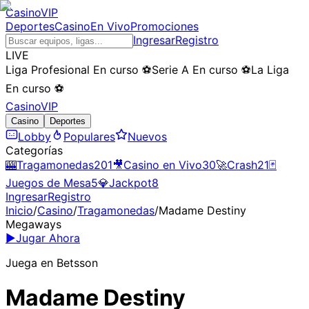
CasinoVIP
Deportes
Casino
En Vivo
Promociones
Ingresar
Registro
LIVE
Liga Profesional
En curso
⚽
Serie A
En curso
⚽
La Liga
En curso
⚽
CasinoVIP
Casino
Deportes
Lobby
Populares
Nuevos
Categorías
🎰
Tragamonedas
201
🎥
Casino en Vivo
30
🚀
Crash
21
🃏
Juegos de Mesa
5
💎
Jackpot
8
Ingresar
Registro
Inicio
/
Casino
/
Tragamonedas
/
Madame Destiny
Megaways
▶
Jugar Ahora
Juega en
Betsson
Madame Destiny