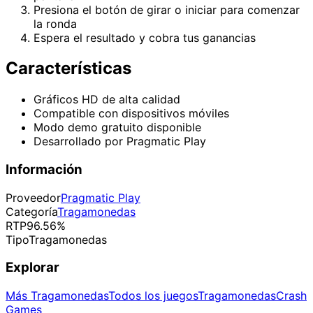
Presiona el botón de girar o iniciar para comenzar
la ronda
Espera el resultado y cobra tus ganancias
Características
Gráficos HD de alta calidad
Compatible con dispositivos móviles
Modo demo gratuito disponible
Desarrollado por
Pragmatic Play
Información
Proveedor
Pragmatic Play
Categoría
Tragamonedas
RTP
96.56
%
Tipo
Tragamonedas
Explorar
Más
Tragamonedas
Todos los juegos
Tragamonedas
Crash
Games