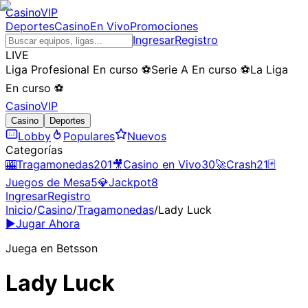
CasinoVIP
Deportes
Casino
En Vivo
Promociones
Ingresar
Registro
LIVE
Liga Profesional
En curso
⚽
Serie A
En curso
⚽
La Liga
En curso
⚽
CasinoVIP
Casino
Deportes
Lobby
Populares
Nuevos
Categorías
🎰
Tragamonedas
201
🎥
Casino en Vivo
30
🚀
Crash
21
🃏
Juegos de Mesa
5
💎
Jackpot
8
Ingresar
Registro
Inicio
/
Casino
/
Tragamonedas
/
Lady Luck
▶
Jugar Ahora
Juega en
Betsson
Lady Luck