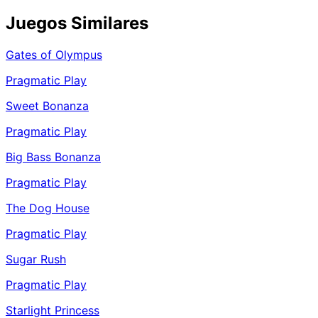
Juegos Similares
Gates of Olympus
Pragmatic Play
Sweet Bonanza
Pragmatic Play
Big Bass Bonanza
Pragmatic Play
The Dog House
Pragmatic Play
Sugar Rush
Pragmatic Play
Starlight Princess