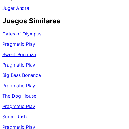
Jugar Ahora
Juegos Similares
Gates of Olympus
Pragmatic Play
Sweet Bonanza
Pragmatic Play
Big Bass Bonanza
Pragmatic Play
The Dog House
Pragmatic Play
Sugar Rush
Pragmatic Play