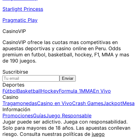
Starlight Princess
Pragmatic Play
CasinoVIP
CasinoVIP ofrece las cuotas mas competitivas en
apuestas deportivas y casino online en Peru. Odds
premium en futbol, basketball, hockey, F1, MMA y mas
de 190 juegos.
Suscribirse
Enviar
Deportes
Fútbol
Basketball
Hockey
Formula 1
MMA
En Vivo
Casino
Tragamonedas
Casino en Vivo
Crash Games
Jackpot
Mesa
Información
Promociones
Guías
Juego Responsable
Jugar puede ser adictivo. Juega con responsabilidad.
Solo para mayores de 18 años. Las apuestas conllevan
riesgo. Consulta nuestras políticas de
juego