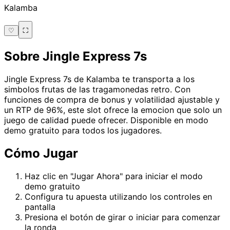
Kalamba
♡
⛶
Sobre
Jingle Express 7s
Jingle Express 7s de Kalamba te transporta a los
simbolos frutas de las tragamonedas retro. Con
funciones de compra de bonus y volatilidad ajustable y
un RTP de 96%, este slot ofrece la emocion que solo un
juego de calidad puede ofrecer. Disponible en modo
demo gratuito para todos los jugadores.
Cómo Jugar
Haz clic en "Jugar Ahora" para iniciar el modo
demo gratuito
Configura tu apuesta utilizando los controles en
pantalla
Presiona el botón de girar o iniciar para comenzar
la ronda