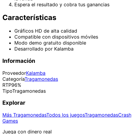
Espera el resultado y cobra tus ganancias
Características
Gráficos HD de alta calidad
Compatible con dispositivos móviles
Modo demo gratuito disponible
Desarrollado por
Kalamba
Información
Proveedor
Kalamba
Categoría
Tragamonedas
RTP
96
%
Tipo
Tragamonedas
Explorar
Más
Tragamonedas
Todos los juegos
Tragamonedas
Crash
Games
Juega con dinero real