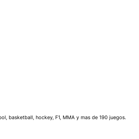
ol, basketball, hockey, F1, MMA y mas de 190 juegos.