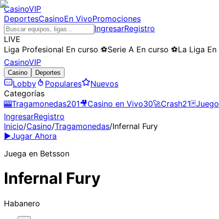
CasinoVIP
Deportes
Casino
En Vivo
Promociones
Ingresar
Registro
LIVE
Liga Profesional
En curso
⚽
Serie A
En curso
⚽
La Liga
En
CasinoVIP
Casino
Deportes
Lobby
Populares
Nuevos
Categorías
🎰
Tragamonedas
201
🎥
Casino en Vivo
30
🚀
Crash
21
🃏
Juego
Ingresar
Registro
Inicio
/
Casino
/
Tragamonedas
/
Infernal Fury
▶
Jugar Ahora
Juega en
Betsson
Infernal Fury
Habanero