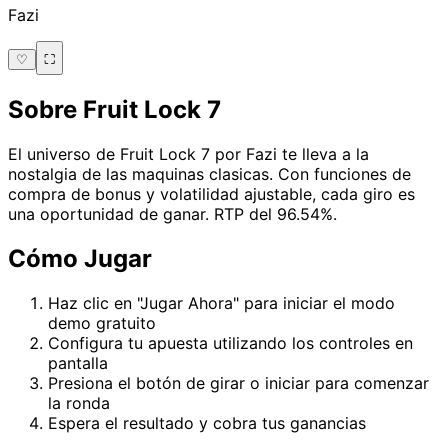
Fazi
♡
⛶
Sobre
Fruit Lock 7
El universo de Fruit Lock 7 por Fazi te lleva a la
nostalgia de las maquinas clasicas. Con funciones de
compra de bonus y volatilidad ajustable, cada giro es
una oportunidad de ganar. RTP del 96.54%.
Cómo Jugar
Haz clic en "Jugar Ahora" para iniciar el modo
demo gratuito
Configura tu apuesta utilizando los controles en
pantalla
Presiona el botón de girar o iniciar para comenzar
la ronda
Espera el resultado y cobra tus ganancias