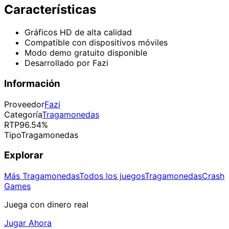
Características
Gráficos HD de alta calidad
Compatible con dispositivos móviles
Modo demo gratuito disponible
Desarrollado por
Fazi
Información
Proveedor
Fazi
Categoría
Tragamonedas
RTP
96.54
%
Tipo
Tragamonedas
Explorar
Más
Tragamonedas
Todos los juegos
Tragamonedas
Crash
Games
Juega con dinero real
Jugar Ahora