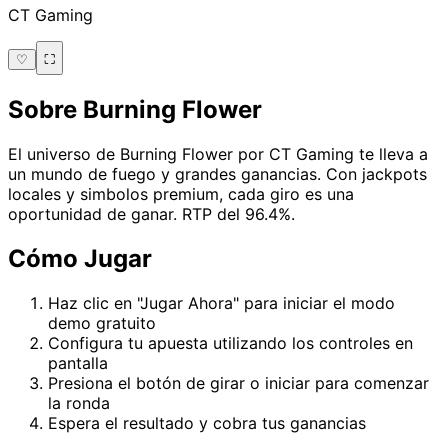
CT Gaming
♡
⛶
Sobre
Burning Flower
El universo de Burning Flower por CT Gaming te lleva a
un mundo de fuego y grandes ganancias. Con jackpots
locales y simbolos premium, cada giro es una
oportunidad de ganar. RTP del 96.4%.
Cómo Jugar
Haz clic en "Jugar Ahora" para iniciar el modo
demo gratuito
Configura tu apuesta utilizando los controles en
pantalla
Presiona el botón de girar o iniciar para comenzar
la ronda
Espera el resultado y cobra tus ganancias