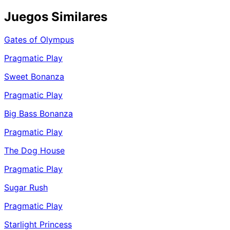
Juegos Similares
Gates of Olympus
Pragmatic Play
Sweet Bonanza
Pragmatic Play
Big Bass Bonanza
Pragmatic Play
The Dog House
Pragmatic Play
Sugar Rush
Pragmatic Play
Starlight Princess