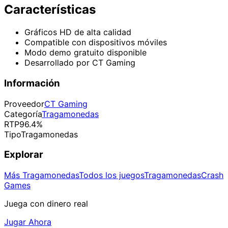
Características
Gráficos HD de alta calidad
Compatible con dispositivos móviles
Modo demo gratuito disponible
Desarrollado por
CT Gaming
Información
Proveedor
CT Gaming
Categoría
Tragamonedas
RTP
96.4
%
Tipo
Tragamonedas
Explorar
Más
Tragamonedas
Todos los juegos
Tragamonedas
Crash
Games
Juega con dinero real
Jugar Ahora