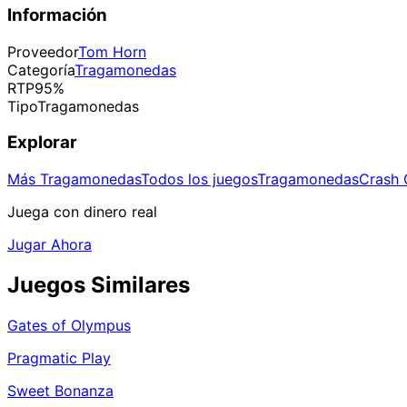
Información
Proveedor
Tom Horn
Categoría
Tragamonedas
RTP
95
%
Tipo
Tragamonedas
Explorar
Más
Tragamonedas
Todos los juegos
Tragamonedas
Crash
Juega con dinero real
Jugar Ahora
Juegos Similares
Gates of Olympus
Pragmatic Play
Sweet Bonanza