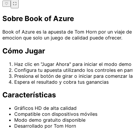
♡
⛶
Sobre
Book of Azure
Book of Azure es la apuesta de Tom Horn por un viaje de 
emocion que solo un juego de calidad puede ofrecer.
Cómo Jugar
Haz clic en "Jugar Ahora" para iniciar el modo demo 
Configura tu apuesta utilizando los controles en pant
Presiona el botón de girar o iniciar para comenzar l
Espera el resultado y cobra tus ganancias
Características
Gráficos HD de alta calidad
Compatible con dispositivos móviles
Modo demo gratuito disponible
Desarrollado por
Tom Horn