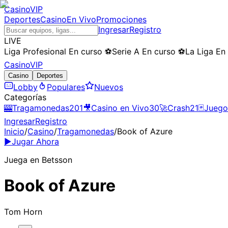
CasinoVIP
Deportes
Casino
En Vivo
Promociones
Ingresar
Registro
LIVE
Liga Profesional
En curso
⚽
Serie A
En curso
⚽
La Liga
En
CasinoVIP
Casino
Deportes
Lobby
Populares
Nuevos
Categorías
🎰
Tragamonedas
201
🎥
Casino en Vivo
30
🚀
Crash
21
🃏
Juego
Ingresar
Registro
Inicio
/
Casino
/
Tragamonedas
/
Book of Azure
▶
Jugar Ahora
Juega en
Betsson
Book of Azure
Tom Horn