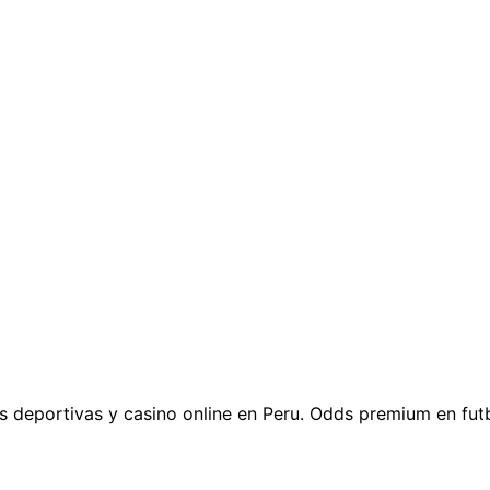
 deportivas y casino online en Peru. Odds premium en futb