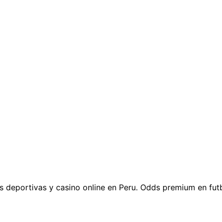
 deportivas y casino online en Peru. Odds premium en futb