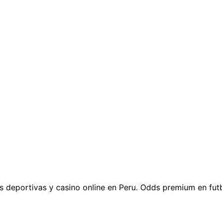
 deportivas y casino online en Peru. Odds premium en futb