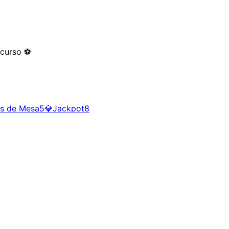
 curso
⚽
s de Mesa
5
💎
Jackpot
8