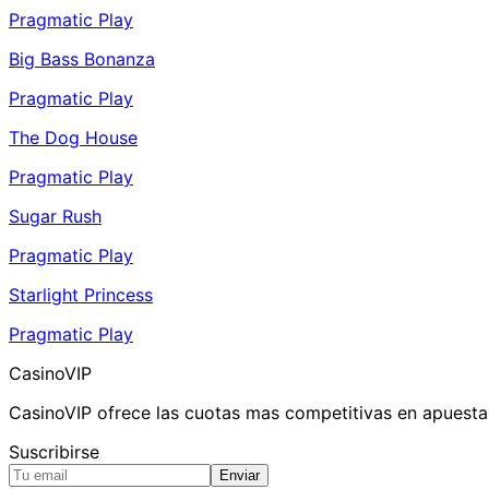
Pragmatic Play
Big Bass Bonanza
Pragmatic Play
The Dog House
Pragmatic Play
Sugar Rush
Pragmatic Play
Starlight Princess
Pragmatic Play
CasinoVIP
CasinoVIP ofrece las cuotas mas competitivas en apuestas
Suscribirse
Enviar