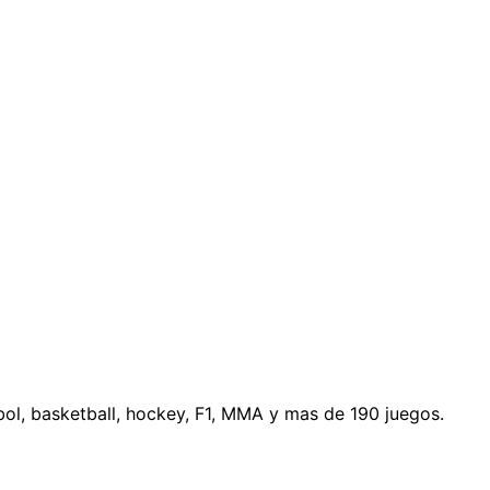
ol, basketball, hockey, F1, MMA y mas de 190 juegos.