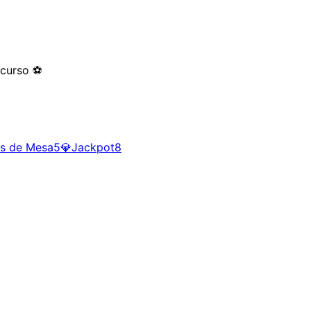
 curso
⚽
s de Mesa
5
💎
Jackpot
8