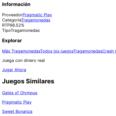
Información
Proveedor
Pragmatic Play
Categoría
Tragamonedas
RTP
96.52
%
Tipo
Tragamonedas
Explorar
Más
Tragamonedas
Todos los juegos
Tragamonedas
Crash
Juega con dinero real
Jugar Ahora
Juegos Similares
Gates of Olympus
Pragmatic Play
Sweet Bonanza