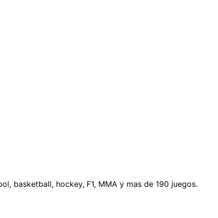
ol, basketball, hockey, F1, MMA y mas de 190 juegos.