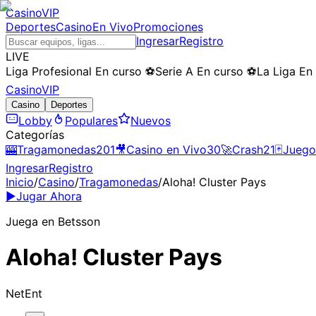
CasinoVIP
Deportes
Casino
En Vivo
Promociones
Ingresar
Registro
LIVE
Liga Profesional
En curso
⚽
Serie A
En curso
⚽
La Liga
En
CasinoVIP
Casino
Deportes
Lobby
Populares
Nuevos
Categorías
🎰
Tragamonedas
201
🎥
Casino en Vivo
30
🚀
Crash
21
🃏
Juego
Ingresar
Registro
Inicio
/
Casino
/
Tragamonedas
/
Aloha! Cluster Pays
▶
Jugar Ahora
Juega en
Betsson
Aloha! Cluster Pays
NetEnt