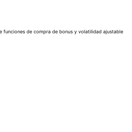
e funciones de compra de bonus y volatilidad ajustable