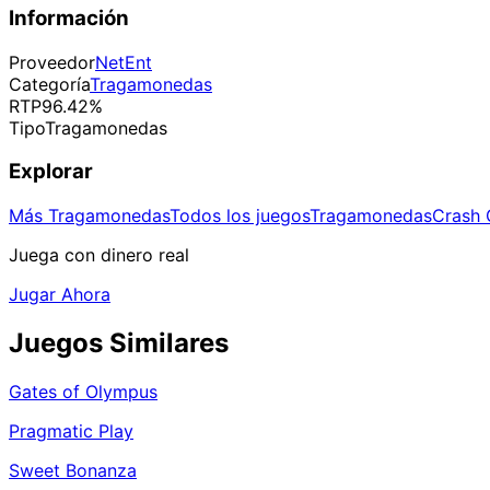
Información
Proveedor
NetEnt
Categoría
Tragamonedas
RTP
96.42
%
Tipo
Tragamonedas
Explorar
Más
Tragamonedas
Todos los juegos
Tragamonedas
Crash
Juega con dinero real
Jugar Ahora
Juegos Similares
Gates of Olympus
Pragmatic Play
Sweet Bonanza