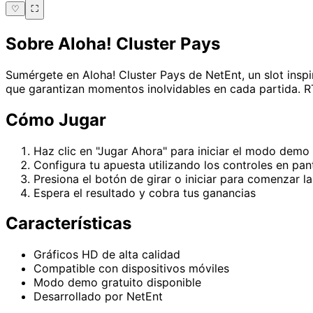
♡
⛶
Sobre
Aloha! Cluster Pays
Sumérgete en Aloha! Cluster Pays de NetEnt, un slot ins
que garantizan momentos inolvidables en cada partida. R
Cómo Jugar
Haz clic en "Jugar Ahora" para iniciar el modo demo 
Configura tu apuesta utilizando los controles en pant
Presiona el botón de girar o iniciar para comenzar l
Espera el resultado y cobra tus ganancias
Características
Gráficos HD de alta calidad
Compatible con dispositivos móviles
Modo demo gratuito disponible
Desarrollado por
NetEnt