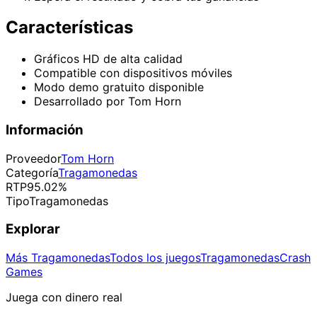
Características
Gráficos HD de alta calidad
Compatible con dispositivos móviles
Modo demo gratuito disponible
Desarrollado por
Tom Horn
Información
Proveedor
Tom Horn
Categoría
Tragamonedas
RTP
95.02
%
Tipo
Tragamonedas
Explorar
Más
Tragamonedas
Todos los juegos
Tragamonedas
Crash
Games
Juega con dinero real