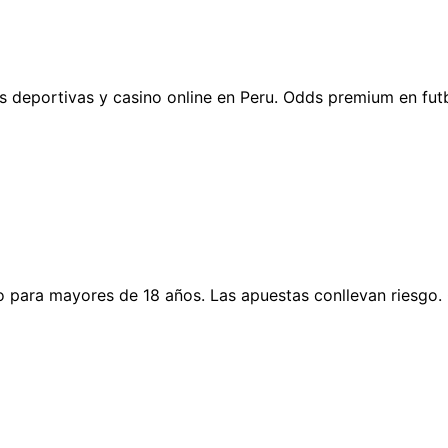
 deportivas y casino online en Peru. Odds premium en futb
o para mayores de 18 años. Las apuestas conllevan riesgo. 