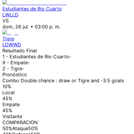
Estudiantes de Rio Cuarto
L
W
L
L
D
VS
dom, 26 jul.
•
03:00 p. m.
Tigre
L
D
W
W
D
Resultado Final
1 -
Estudiantes de Rio Cuarto
-
X - Empate
-
2 -
Tigre
-
Pronóstico
Combo Double chance : draw or Tigre and -3.5 goals
10%
Local
45%
Empate
45%
Visitante
COMPARACION
50%
Ataque
50%