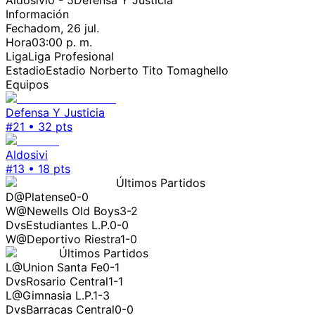
Aldosivi
0
-
5
Defensa Y Justicia
Información
Fecha
dom, 26 jul.
Hora
03:00 p. m.
Liga
Liga Profesional
Estadio
Estadio Norberto Tito Tomaghello
Equipos
Defensa Y Justicia
#
21
•
32
pts
Aldosivi
#
13
•
18
pts
Últimos Partidos
D
@
Platense
0-0
W
@
Newells Old Boys
3-2
D
vs
Estudiantes L.P.
0-0
W
@
Deportivo Riestra
1-0
Últimos Partidos
L
@
Union Santa Fe
0-1
D
vs
Rosario Central
1-1
L
@
Gimnasia L.P.
1-3
D
vs
Barracas Central
0-0