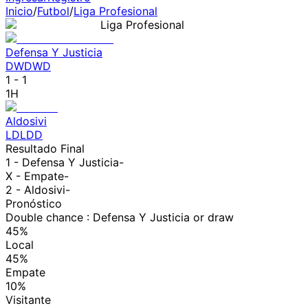
Inicio
/
Futbol
/
Liga Profesional
Liga Profesional
Defensa Y Justicia
D
W
D
W
D
1
-
1
1H
Aldosivi
L
D
L
D
D
Resultado Final
1 -
Defensa Y Justicia
-
X - Empate
-
2 -
Aldosivi
-
Pronóstico
Double chance : Defensa Y Justicia or draw
45%
Local
45%
Empate
10%
Visitante