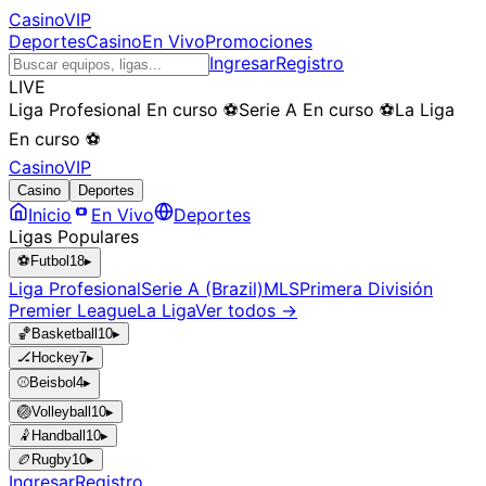
CasinoVIP
Deportes
Casino
En Vivo
Promociones
Ingresar
Registro
LIVE
Liga Profesional
En curso
⚽
Serie A
En curso
⚽
La Liga
En curso
⚽
CasinoVIP
Casino
Deportes
Inicio
En Vivo
Deportes
Ligas Populares
⚽
Futbol
18
▸
Liga Profesional
Serie A (Brazil)
MLS
Primera División
Premier League
La Liga
Ver todos →
🏀
Basketball
10
▸
🏒
Hockey
7
▸
⚾
Beisbol
4
▸
🏐
Volleyball
10
▸
🤾
Handball
10
▸
🏉
Rugby
10
▸
Ingresar
Registro