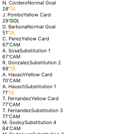
N. Cordero
Normal Goal
28
'
TA
J. Pombo
Yellow Card
29
'
GOL
D. Barbona
Normal Goal
51
'
TA
C. Perez
Yellow Card
67
'
CAM
A. Sosa
Substitution 1
67
'
CAM
R. Gonzalez
Substitution 2
68
'
TA
A. Hausch
Yellow Card
70
'
CAM
A. Hausch
Substitution 1
71
'
TA
T. Fernandez
Yellow Card
77
'
CAM
T. Fernandez
Substitution 3
77
'
CAM
M. Godoy
Substitution 4
84
'
CAM