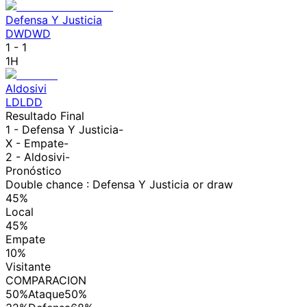
Defensa Y Justicia
D
W
D
W
D
1
-
1
1H
Aldosivi
L
D
L
D
D
Resultado Final
1 -
Defensa Y Justicia
-
X - Empate
-
2 -
Aldosivi
-
Pronóstico
Double chance : Defensa Y Justicia or draw
45%
Local
45%
Empate
10%
Visitante
COMPARACION
50%
Ataque
50%