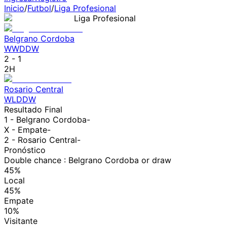
Inicio
/
Futbol
/
Liga Profesional
Liga Profesional
Belgrano Cordoba
W
W
D
D
W
2
-
1
2H
Rosario Central
W
L
D
D
W
Resultado Final
1 -
Belgrano Cordoba
-
X - Empate
-
2 -
Rosario Central
-
Pronóstico
Double chance : Belgrano Cordoba or draw
45%
Local
45%
Empate
10%
Visitante