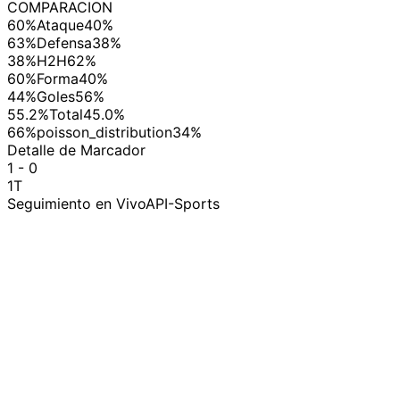
COMPARACION
60%
Ataque
40%
63%
Defensa
38%
38%
H2H
62%
60%
Forma
40%
44%
Goles
56%
55.2%
Total
45.0%
66%
poisson_distribution
34%
Detalle de Marcador
1 - 0
1T
Seguimiento en Vivo
API-Sports