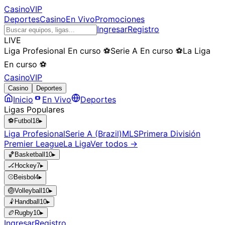
CasinoVIP
Deportes
Casino
En Vivo
Promociones
Ingresar
Registro
LIVE
Liga Profesional
En curso
⚽
Serie A
En curso
⚽
La Liga
En curso
⚽
CasinoVIP
Casino
Deportes
Inicio
En Vivo
Deportes
Ligas Populares
⚽
Futbol
18
▸
Liga Profesional
Serie A (Brazil)
MLS
Primera División
Premier League
La Liga
Ver todos →
🏀
Basketball
10
▸
🏒
Hockey
7
▸
⚾
Beisbol
4
▸
🏐
Volleyball
10
▸
🤾
Handball
10
▸
🏉
Rugby
10
▸
Ingresar
Registro